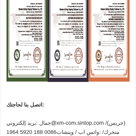
اتصل بنا لحاجتك:
جمال@xm-com.sintop.com /(جريس)
بريد إلكتروني:
متحرك/
واتس اب / ويتشات:
0086 188 5920 1964