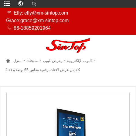

Elly: elly@xm-sintop.com
Grace:grace@xm-sintop.com

86-18859201964

>
البوب ​​الإلكترونية
>
يعرض البوب
>
منتجات
>
منزل
حامل عرض لافتات رقمية مقاس 65 بوصة بدقة 4K
المزيد من المنتجات