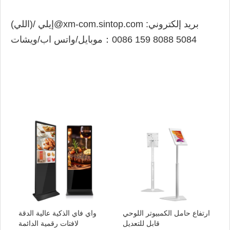
بريد إلكتروني:
إيلي@xm-com.sintop.com
/(اللي)
0086 159 8088 5084
موبايل/واتس اب/ويشات：
ارتفاع حامل الكمبيوتر اللوحي
واي فاي الذكية عالية الدقة
قابل للتعديل
لافتات رقمية الدائمة