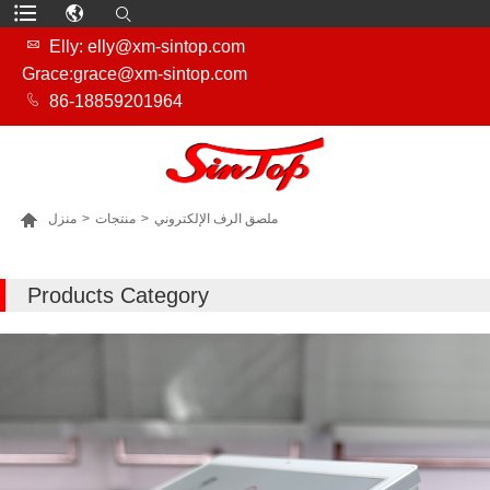

Elly: elly@xm-sintop.com
Grace:grace@xm-sintop.com

86-18859201964

ملصق الرف الإلكتروني
>
منتجات
>
منزل
المزيد من المنتجات
Products Category