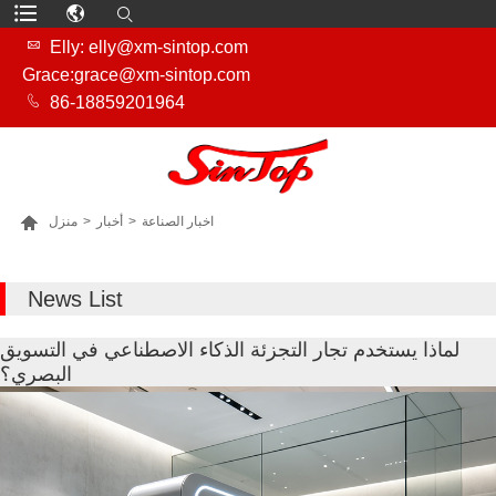

Elly: elly@xm-sintop.com
Grace:grace@xm-sintop.com

86-18859201964

اخبار الصناعة
>
أخبار
>
منزل
المزيد من المنتجات
News List
لماذا يستخدم تجار التجزئة الذكاء الاصطناعي في التسويق
البصري؟