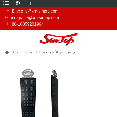

Elly: elly@xm-sintop.com
Grace:grace@xm-sintop.com

86-18859201964

رف عرض من الألواح المعدنية
>
المنتجات
>
منزل
المزيد من المنتجات