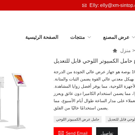

Elly: elly@xm-sintop
عرض المصنع
منتجات
الصفحة الرئيسية
منزل

 حامل الكمبيوتر اللوحي قابل للتعديل
إن حامل العرض المضاد للسرقة للكمبيوتر اللوحي مقاس 10.5 بوصة هو جهاز عرض عالي الجودة من الدرجة
 بهيكل معدني عالي القوة يضمن الثبات والمتانة.
أجهزة اللوحية، مما يوفر أفضل زوايا المشاهدة.
را، مما يضمن استخدام الكاميرا دون عائق ويعزز
لعملاء على مدار الساعة طوال أيام الأسبوع، مما
يضمن استخدامًا خاليًا من القلق.
وحي قابل للتعديل
حامل عرض الكمبيوتر اللوحي

تفاصيل
Send Email