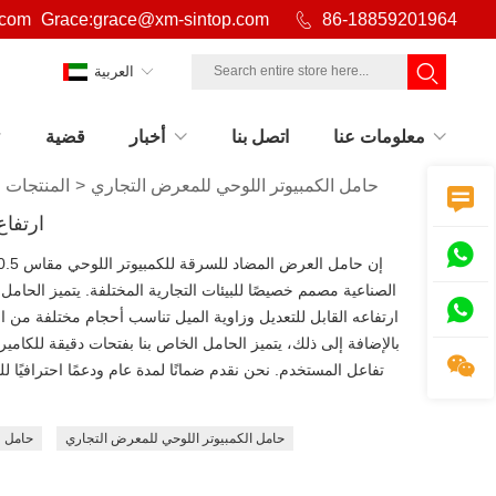
.com
Grace:grace@xm-sintop.com

86-18859201964
العربية
معلومات عنا
اتصل بنا
أخبار
قضية
حامل الكمبيوتر اللوحي للمعرض التجاري
>
المنتجات
>

ارتفاع

الصناعية مصمم خصيصًا للبيئات التجارية المختلفة. يتميز الحامل

ارتفاعه القابل للتعديل وزاوية الميل تناسب أحجام مختلفة من ال
بالإضافة إلى ذلك، يتميز الحامل الخاص بنا بفتحات دقيقة للكامي

تفاعل المستخدم. نحن نقدم ضمانًا لمدة عام ودعمًا احترافيًا ل
حامل الكمبيوتر اللوحي للمعرض التجاري
حامل ل