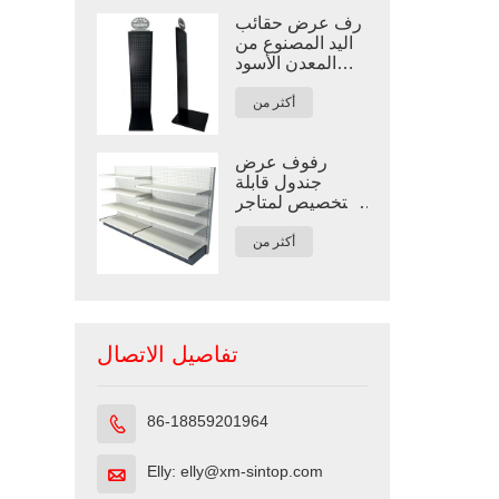
رف عرض حقائب
اليد المصنوع من
المعدن الأسود
حسب الطلب
أكثر من
رفوف عرض
جندول قابلة
للتخصيص لمتاجر
التجزئة
أكثر من
تفاصيل الاتصال
86-18859201964

Elly: elly@xm-sintop.com
